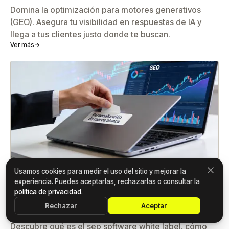
Domina la optimización para motores generativos
(GEO). Asegura tu visibilidad en respuestas de IA y
llega a tus clientes justo donde te buscan.
Ver más
→
Usamos cookies para medir el uso del sitio y mejorar la
23 abr 2026
experiencia. Puedes aceptarlas, rechazarlas o consultar la
política de privacidad
.
Potencia tu agencia con seo software white
Rechazar
Aceptar
label 2026
Descubre qué es el seo software white label, cómo