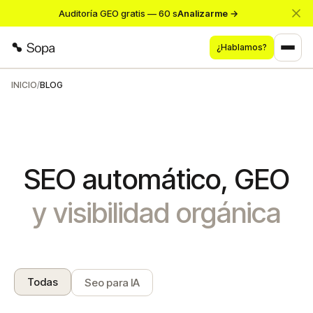
Auditoría GEO gratis — 60 s
Analizarme →
¿Hablamos?
INICIO
/
BLOG
SEO automático, GEO
y visibilidad orgánica
Todas
Seo para IA